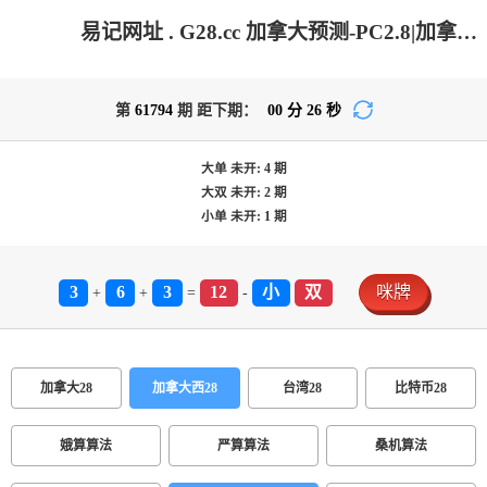
易记网址 . G28.cc 加拿大预测-PC2.8|加拿大2.8在线开奖结果预测|加拿大咪牌刮刮结果|PC加拿大2.8预测结果|加拿大预测pc2.8咪牌|加拿大pc走势预测_结果分析加拿大官网数据!
第
61794
期 距下期：
00
分
26
秒
大单
未开:
4
期
大双
未开:
2
期
小单
未开:
1
期
3
6
3
12
小
双
咪牌
+
+
=
-
加拿大28
加拿大西28
台湾28
比特币28
娥算算法
严算算法
桑机算法