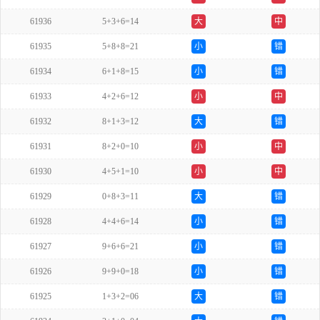
61936
5+3+6=14
大
中
61935
5+8+8=21
小
错
61934
6+1+8=15
小
错
61933
4+2+6=12
小
中
61932
8+1+3=12
大
错
61931
8+2+0=10
小
中
61930
4+5+1=10
小
中
61929
0+8+3=11
大
错
61928
4+4+6=14
小
错
61927
9+6+6=21
小
错
61926
9+9+0=18
小
错
61925
1+3+2=06
大
错