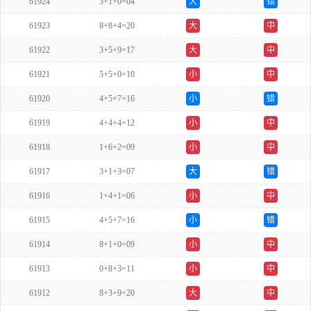
61924
3+1+0=04
大
错
61923
8+8+4=20
大
中
61922
3+5+9=17
大
中
61921
5+5+0=10
小
中
61920
4+5+7=16
小
错
61919
4+4+4=12
小
中
61918
1+6+2=09
小
中
61917
3+1+3=07
大
错
61916
1+4+1=06
小
中
61915
4+5+7=16
小
错
61914
8+1+0=09
小
中
61913
0+8+3=11
小
中
61912
8+3+9=20
大
中