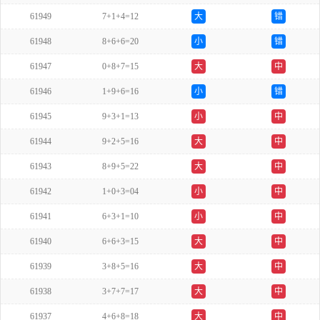
61949
7+1+4=12
大
错
61948
8+6+6=20
小
错
61947
0+8+7=15
大
中
61946
1+9+6=16
小
错
61945
9+3+1=13
小
中
61944
9+2+5=16
大
中
61943
8+9+5=22
大
中
61942
1+0+3=04
小
中
61941
6+3+1=10
小
中
61940
6+6+3=15
大
中
61939
3+8+5=16
大
中
61938
3+7+7=17
大
中
61937
4+6+8=18
大
中