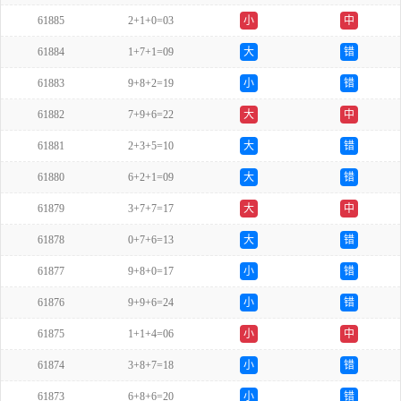
61885
2+1+0=03
小
中
61884
1+7+1=09
大
错
61883
9+8+2=19
小
错
61882
7+9+6=22
大
中
61881
2+3+5=10
大
错
61880
6+2+1=09
大
错
61879
3+7+7=17
大
中
61878
0+7+6=13
大
错
61877
9+8+0=17
小
错
61876
9+9+6=24
小
错
61875
1+1+4=06
小
中
61874
3+8+7=18
小
错
61873
6+8+6=20
小
错