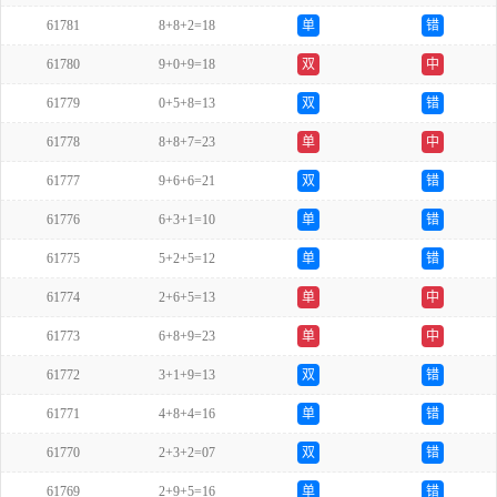
61781
8+8+2=18
单
错
61780
9+0+9=18
双
中
61779
0+5+8=13
双
错
61778
8+8+7=23
单
中
61777
9+6+6=21
双
错
61776
6+3+1=10
单
错
61775
5+2+5=12
单
错
61774
2+6+5=13
单
中
61773
6+8+9=23
单
中
61772
3+1+9=13
双
错
61771
4+8+4=16
单
错
61770
2+3+2=07
双
错
61769
2+9+5=16
单
错