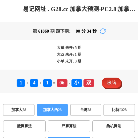
易记网址 . G28.cc 加拿大预测-PC2.8|加拿大2.8在线开奖结果预测|加拿大咪牌刮刮结果|PC加拿大2.8预测结果|加拿大预测pc2.8咪牌|加拿大pc走势预测_结果分析加拿大官网数据!
第
61860
期 距下期：
00
分
34
秒
大单
未开:
5
期
大双
未开:
1
期
小单
未开:
3
期
1
4
1
06
小
双
咪牌
+
+
=
-
加拿大28
加拿大西28
台湾28
比特币28
娥算算法
严算算法
桑机算法