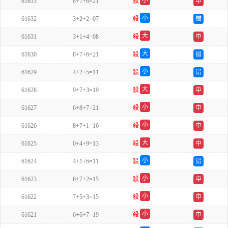
小
61633
8+7+6=21
殺
中
双
小
61632
3+2+2=07
殺
错
单
大
61631
3+1+4=08
殺
中
双
大
61630
8+7+6=21
殺
错
单
小
61629
4+2+5=11
殺
错
单
大
61628
9+7+3=19
殺
中
双
小
61627
6+8+7=21
殺
中
双
小
61626
8+7+1=16
殺
中
双
大
61625
0+4+9=13
殺
中
双
小
61624
4+1+6=11
殺
错
单
小
61623
6+7+2=15
殺
中
单
小
61622
7+5+3=15
殺
中
双
小
61621
6+6+7=19
殺
中
单