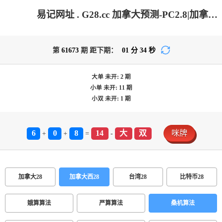
易记网址 . G28.cc 加拿大预测-PC2.8|加拿大2.8在线开奖结果预测|加拿大咪牌刮刮结果|PC加拿大2.8预测结果|加拿大预测pc2.8咪牌|加拿大pc走势预测_结果分析加拿大官网数据!
第
61673
期 距下期：
01
分
34
秒
大单
未开:
2
期
小单
未开:
11
期
小双
未开:
1
期
6
0
8
14
大
双
咪牌
+
+
=
-
加拿大28
加拿大西28
台湾28
比特币28
娥算算法
严算算法
桑机算法