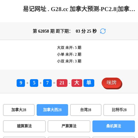
易记网址 . G28.cc 加拿大预测-PC2.8|加拿大2.8在线开奖结果预测|加拿大咪牌刮刮结果|PC加拿大2.8预测结果|加拿大预测pc2.8咪牌|加拿大pc走势预测_结果分析加拿大官网数据!
第
62058
期 距下期：
03
分
25
秒
大双
未开:
5
期
小单
未开:
2
期
小双
未开:
3
期
9
5
7
21
大
单
咪牌
+
+
=
-
加拿大28
加拿大西28
台湾28
比特币28
娥算算法
严算算法
桑机算法