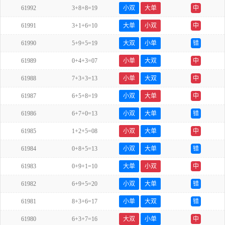
61992
3+8+8=19
小双
大单
中
61991
3+1+6=10
大单
小双
中
61990
5+9+5=19
大双
小单
错
61989
0+4+3=07
小单
大双
中
61988
7+3+3=13
小单
大双
中
61987
6+5+8=19
小双
大单
中
61986
6+7+0=13
小双
大单
错
61985
1+2+5=08
小双
大单
中
61984
0+8+5=13
小双
大单
错
61983
0+9+1=10
大单
小双
中
61982
6+9+5=20
小双
大单
错
61981
8+3+6=17
小单
大双
错
61980
6+3+7=16
大双
小单
中