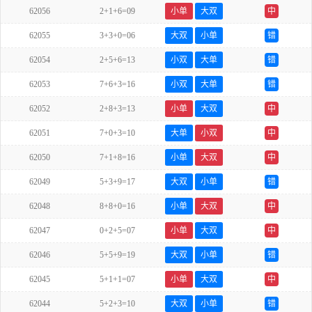
62056
2+1+6=09
小单
大双
中
62055
3+3+0=06
大双
小单
错
62054
2+5+6=13
小双
大单
错
62053
7+6+3=16
小双
大单
错
62052
2+8+3=13
小单
大双
中
62051
7+0+3=10
大单
小双
中
62050
7+1+8=16
小单
大双
中
62049
5+3+9=17
大双
小单
错
62048
8+8+0=16
小单
大双
中
62047
0+2+5=07
小单
大双
中
62046
5+5+9=19
大双
小单
错
62045
5+1+1=07
小单
大双
中
62044
5+2+3=10
大双
小单
错