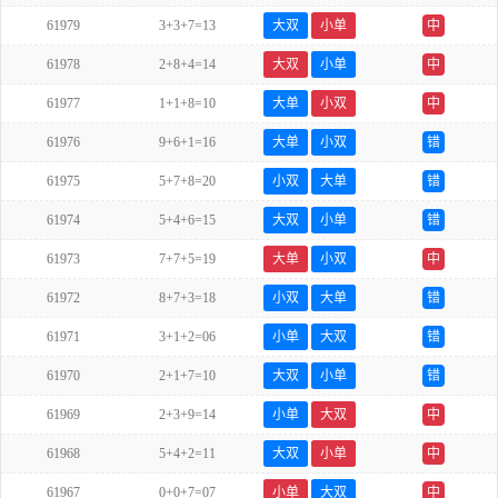
61979
3+3+7=13
大双
小单
中
61978
2+8+4=14
大双
小单
中
61977
1+1+8=10
大单
小双
中
61976
9+6+1=16
大单
小双
错
61975
5+7+8=20
小双
大单
错
61974
5+4+6=15
大双
小单
错
61973
7+7+5=19
大单
小双
中
61972
8+7+3=18
小双
大单
错
61971
3+1+2=06
小单
大双
错
61970
2+1+7=10
大双
小单
错
61969
2+3+9=14
小单
大双
中
61968
5+4+2=11
大双
小单
中
61967
0+0+7=07
小单
大双
中