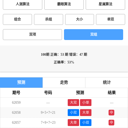
人测算法
霸眼算法
星澜算法
组合
杀组
大小
单双
双项
双组
100期 正确：53 期 错误：47 期
正确率：53%
预测
走势
统计
期号
号码
预测
结果
62059
---
大双
小单
---
62058
9+5+7=21
小双
大单
中
62057
7+9+7=23
大单
小双
中