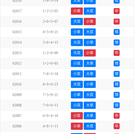
62018
1+8+5=14
大单
小双
错
62017
1+2+2=05
小单
大双
中
62016
2+0+5=07
大双
小单
中
62015
8+5+8=21
小单
大双
错
62014
5+6+4=15
大双
小单
错
62013
1+2+6=09
大双
小单
中
62012
1+2+0=03
小双
大单
错
62011
7+8+3=18
小双
大单
错
62010
8+9+6=23
大双
小单
错
62009
7+5+9=21
小单
大双
错
62008
7+0+6=13
小双
大单
错
62007
6+0+4=10
小双
大单
中
62006
4+8+1=13
小单
大双
中