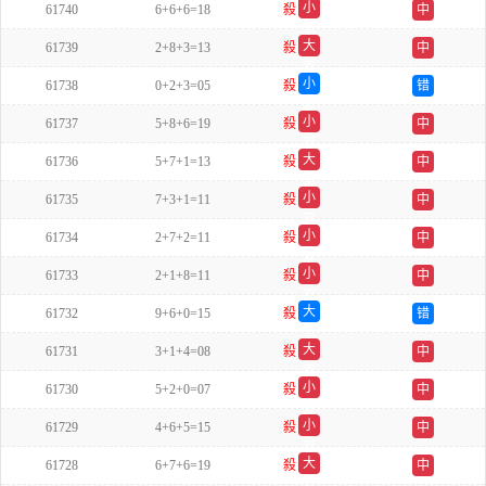
小
61740
6+6+6=18
殺
中
单
大
61739
2+8+3=13
殺
中
双
小
61738
0+2+3=05
殺
错
单
小
61737
5+8+6=19
殺
中
双
大
61736
5+7+1=13
殺
中
单
小
61735
7+3+1=11
殺
中
双
小
61734
2+7+2=11
殺
中
双
小
61733
2+1+8=11
殺
中
双
大
61732
9+6+0=15
殺
错
单
大
61731
3+1+4=08
殺
中
双
小
61730
5+2+0=07
殺
中
双
小
61729
4+6+5=15
殺
中
双
大
61728
6+7+6=19
殺
中
双