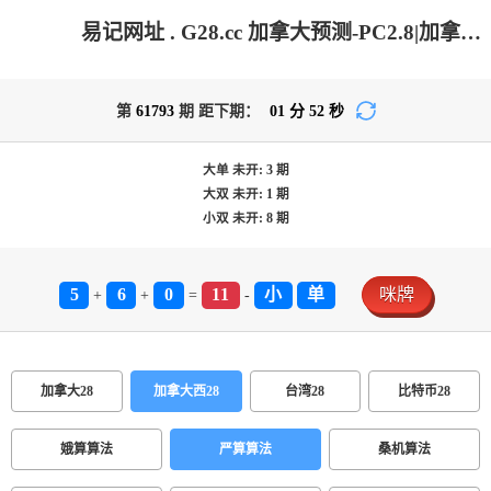
易记网址 . G28.cc 加拿大预测-PC2.8|加拿大2.8在线开奖结果预测|加拿大咪牌刮刮结果|PC加拿大2.8预测结果|加拿大预测pc2.8咪牌|加拿大pc走势预测_结果分析加拿大官网数据!
第
61793
期 距下期：
01
分
52
秒
大单
未开:
3
期
大双
未开:
1
期
小双
未开:
8
期
5
6
0
11
小
单
咪牌
+
+
=
-
加拿大28
加拿大西28
台湾28
比特币28
娥算算法
严算算法
桑机算法