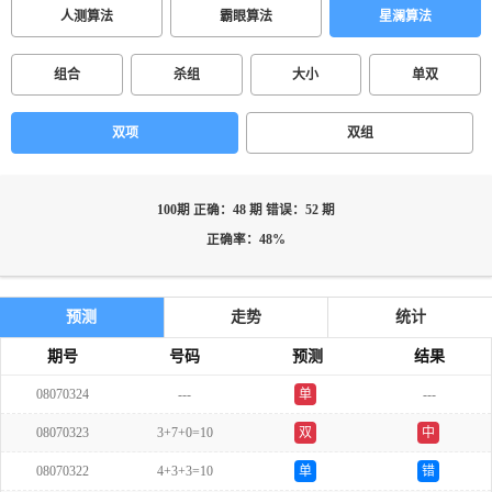
人测算法
霸眼算法
星澜算法
组合
杀组
大小
单双
双项
双组
100期 正确：48 期 错误：52 期
正确率：48%
预测
走势
统计
期号
号码
预测
结果
08070324
---
单
---
08070323
3+7+0=10
双
中
08070322
4+3+3=10
单
错