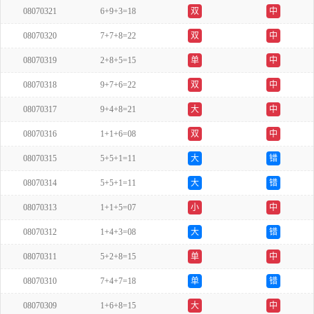
08070321
6+9+3=18
双
中
08070320
7+7+8=22
双
中
08070319
2+8+5=15
单
中
08070318
9+7+6=22
双
中
08070317
9+4+8=21
大
中
08070316
1+1+6=08
双
中
08070315
5+5+1=11
大
错
08070314
5+5+1=11
大
错
08070313
1+1+5=07
小
中
08070312
1+4+3=08
大
错
08070311
5+2+8=15
单
中
08070310
7+4+7=18
单
错
08070309
1+6+8=15
大
中