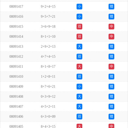
08091417
9+2+4=15
小
错
08091416
9+5+7=21
小
错
08091415
3+6+9=18
双
中
08091414
8+1+1=10
双
中
08091413
2+9+2=13
大
错
08091412
4+7+4=15
双
错
08091411
8+1+8=17
大
中
08091410
1+2+8=11
双
错
08091409
8+7+6=21
小
错
08091408
0+3+9=12
大
错
08091407
4+5+2=11
大
错
08091406
6+3+0=09
双
错
08091405
8+4+3=15
大
中