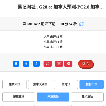
易记网址 . G28.cc 加拿大预测-PC2.8|加拿大2.8在线开奖结果预测|加拿大咪牌刮刮结果|PC加拿大2.8预测结果|加拿大预测pc2.8咪牌|加拿大pc走势预测_结果分析加拿大官网数据!
第
08091432
期 距下期：
00
分
54
秒
大单
未开:
2
期
小单
未开:
4
期
小双
未开:
1
期
9
6
5
20
大
双
咪牌
+
+
=
-
加拿大28
加拿大西28
台湾28
比特币28
娥算算法
严算算法
桑机算法