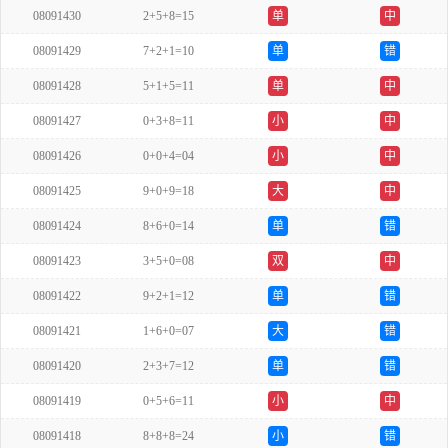
08091430
2+5+8=15
单
中
08091429
7+2+1=10
单
错
08091428
5+1+5=11
单
中
08091427
0+3+8=11
小
中
08091426
0+0+4=04
小
中
08091425
9+0+9=18
大
中
08091424
8+6+0=14
单
错
08091423
3+5+0=08
双
中
08091422
9+2+1=12
单
错
08091421
1+6+0=07
大
错
08091420
2+3+7=12
单
错
08091419
0+5+6=11
小
中
08091418
8+8+8=24
小
错