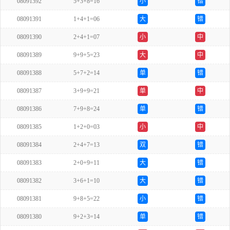
08091392
5+3+8=16
小
错
08091391
1+4+1=06
大
错
08091390
2+4+1=07
小
中
08091389
9+9+5=23
大
中
08091388
5+7+2=14
单
错
08091387
3+9+9=21
单
中
08091386
7+9+8=24
单
错
08091385
1+2+0=03
小
中
08091384
2+4+7=13
双
错
08091383
2+0+9=11
大
错
08091382
3+6+1=10
大
错
08091381
9+8+5=22
小
错
08091380
9+2+3=14
单
错