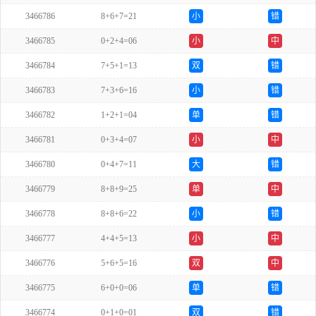
3466786
8+6+7=21
小
错
3466785
0+2+4=06
小
中
3466784
7+5+1=13
双
错
3466783
7+3+6=16
小
错
3466782
1+2+1=04
单
错
3466781
0+3+4=07
小
中
3466780
0+4+7=11
大
错
3466779
8+8+9=25
单
中
3466778
8+8+6=22
小
错
3466777
4+4+5=13
小
中
3466776
5+6+5=16
双
中
3466775
6+0+0=06
单
错
3466774
0+1+0=01
双
错