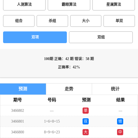
人测算法
霸眼算法
星澜算法
组合
杀组
大小
单双
双项
双组
100期 正确：42 期 错误：58 期
正确率：42%
预测
走势
统计
期号
号码
预测
结果
3466802
---
单
---
3466801
1+6+8=15
双
错
3466800
8+9+6=23
大
中