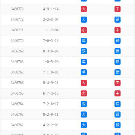
3466773
4+9+1=14
大
中
3466772
2+2+3=07
大
错
3466771
1+1+2=04
小
中
3466770
7+6+5=18
单
错
3466769
0+3+6=09
双
错
3466768
1+0+5=06
单
错
3466767
7+1+0=08
单
错
3466766
8+4+9=21
大
中
3466765
6+7+3=16
大
中
3466764
7+2+8=17
双
错
3466763
0+2+9=11
大
错
3466762
4+2+2=08
大
错