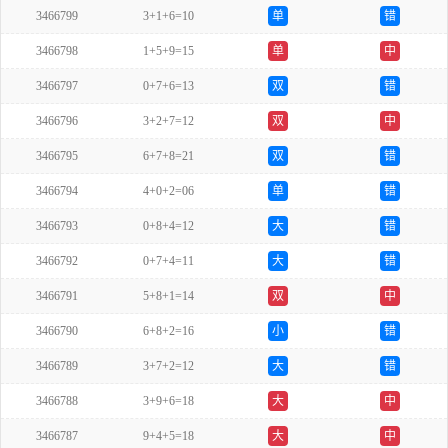
3466799
3+1+6=10
单
错
3466798
1+5+9=15
单
中
3466797
0+7+6=13
双
错
3466796
3+2+7=12
双
中
3466795
6+7+8=21
双
错
3466794
4+0+2=06
单
错
3466793
0+8+4=12
大
错
3466792
0+7+4=11
大
错
3466791
5+8+1=14
双
中
3466790
6+8+2=16
小
错
3466789
3+7+2=12
大
错
3466788
3+9+6=18
大
中
3466787
9+4+5=18
大
中