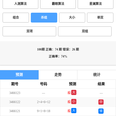
人测算法
霸眼算法
星澜算法
组合
杀组
大小
单双
双项
双组
100期 正确：74 期 错误：26 期
正确率：74%
预测
走势
统计
期号
号码
预测
结果
大
3466123
---
殺
---
双
小
3466122
2+4+6=12
殺
中
单
大
3466121
9+1+8=18
殺
错
双