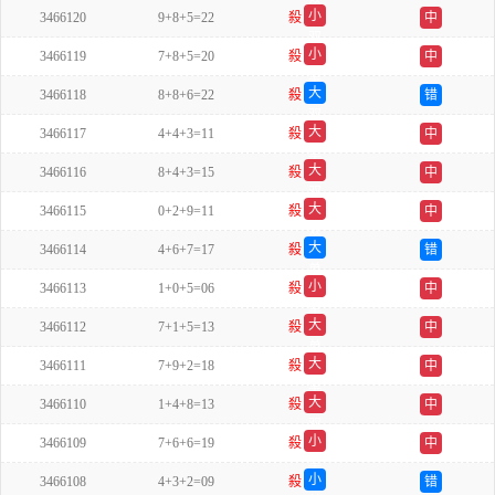
小
3466120
9+8+5=22
殺
中
双
小
3466119
7+8+5=20
殺
中
单
大
3466118
8+8+6=22
殺
错
双
大
3466117
4+4+3=11
殺
中
单
大
3466116
8+4+3=15
殺
中
双
大
3466115
0+2+9=11
殺
中
双
大
3466114
4+6+7=17
殺
错
单
小
3466113
1+0+5=06
殺
中
单
大
3466112
7+1+5=13
殺
中
单
大
3466111
7+9+2=18
殺
中
单
大
3466110
1+4+8=13
殺
中
双
小
3466109
7+6+6=19
殺
中
单
小
3466108
4+3+2=09
殺
错