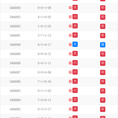
单
大
3466094
0+8+1=09
殺
中
单
小
3466093
4+1+0=05
殺
中
双
大
3466092
1+0+2=03
殺
中
单
大
3466091
5+7+1=13
殺
中
双
大
3466090
8+5+4=17
殺
错
单
大
3466089
8+9+4=21
殺
中
双
小
3466088
6+4+1=11
殺
中
双
小
3466087
0+0+6=06
殺
中
单
大
3466086
7+1+8=16
殺
中
单
小
3466085
0+1+1=02
殺
中
单
大
3466084
7+4+0=11
殺
中
单
大
3466083
9+3+5=17
殺
中
双