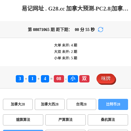
易记网址 . G28.cc 加拿大预测-PC2.8|加拿大2.8在线开奖结果预测|加拿大咪牌刮刮结果|PC加拿大2.8预测结果|加拿大预测pc2.8咪牌|加拿大pc走势预测_结果分析加拿大官网数据!
第
08071065
期 距下期：
00
分
55
秒
大单
未开:
4
期
大双
未开:
2
期
小单
未开:
5
期
3
1
4
08
小
双
咪牌
+
+
=
-
加拿大28
加拿大西28
台湾28
比特币28
娥算算法
严算算法
桑机算法