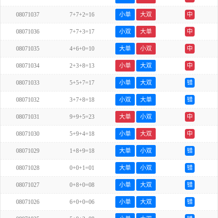
08071037
7+7+2=16
小单
大双
中
08071036
7+7+3=17
小双
大单
中
08071035
4+6+0=10
大单
小双
中
08071034
2+3+8=13
小单
大双
中
08071033
5+5+7=17
小单
大双
错
08071032
3+7+8=18
小双
大单
错
08071031
9+9+5=23
大单
小双
中
08071030
5+9+4=18
小单
大双
中
08071029
1+8+9=18
大单
小双
错
08071028
0+0+1=01
大单
小双
错
08071027
0+8+0=08
小单
大双
错
08071026
6+0+0=06
小单
大双
错