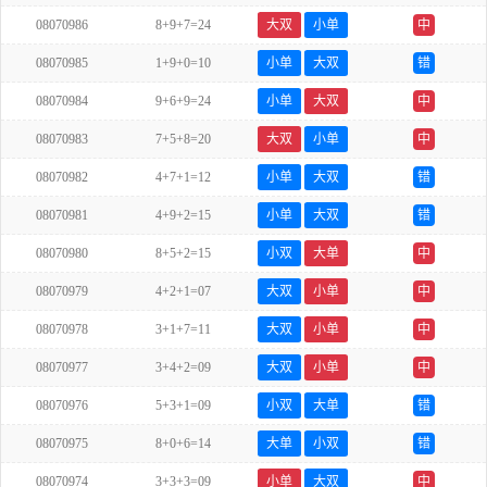
08070986
8+9+7=24
大双
小单
中
08070985
1+9+0=10
小单
大双
错
08070984
9+6+9=24
小单
大双
中
08070983
7+5+8=20
大双
小单
中
08070982
4+7+1=12
小单
大双
错
08070981
4+9+2=15
小单
大双
错
08070980
8+5+2=15
小双
大单
中
08070979
4+2+1=07
大双
小单
中
08070978
3+1+7=11
大双
小单
中
08070977
3+4+2=09
大双
小单
中
08070976
5+3+1=09
小双
大单
错
08070975
8+0+6=14
大单
小双
错
08070974
3+3+3=09
小单
大双
中