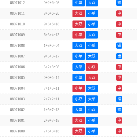
08071012
0+2+6=08
小单
大双
错
08071011
8+6+6=20
大双
小单
中
08071010
9+3+6=18
大双
小单
中
08071009
6+3+4=13
小单
大双
中
08071008
1+3+0=04
大双
小单
错
08071007
9+5+3=17
小单
大双
错
08071006
3+2+3=08
大单
小双
中
08071005
9+0+5=14
小单
大双
中
08071004
7+1+3=11
小单
大双
中
08071003
2+7+2=11
小双
大单
错
08071002
1+5+7=13
大单
小双
错
08071001
2+9+7=18
大双
小单
中
08071000
7+6+3=16
大双
小单
中