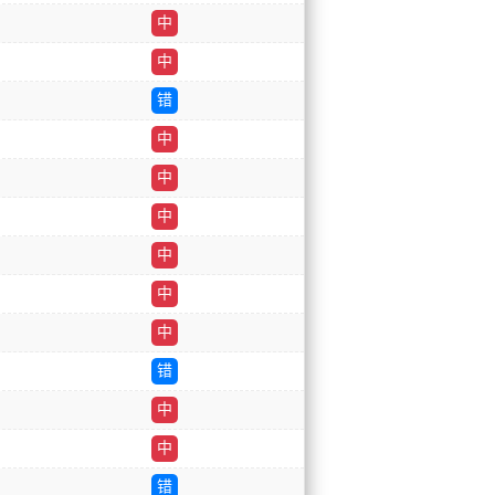
中
中
错
中
中
中
中
中
中
错
中
中
错