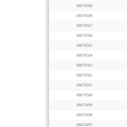
08070509
08070508
08070507
08070506
08070505
08070504
08070503
08070502
08070501
08070500
08070499
08070498
08070497