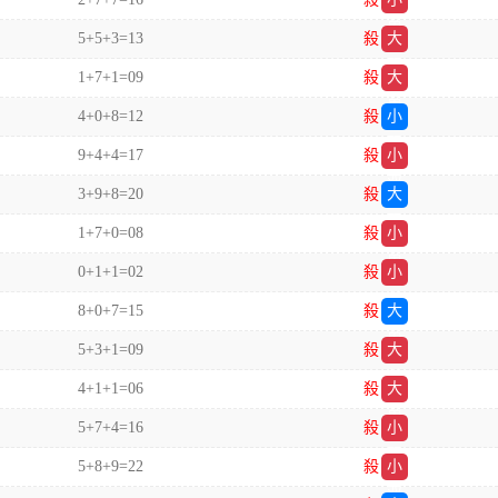
单
5+5+3=13
殺
大
双
1+7+1=09
殺
大
单
4+0+8=12
殺
小
双
9+4+4=17
殺
小
双
3+9+8=20
殺
大
双
1+7+0=08
殺
小
单
0+1+1=02
殺
小
单
8+0+7=15
殺
大
单
5+3+1=09
殺
大
单
4+1+1=06
殺
大
单
5+7+4=16
殺
小
双
5+8+9=22
殺
小
双