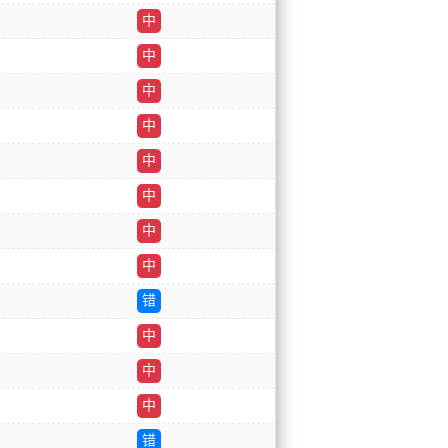
中
中
中
中
中
中
中
中
错
中
中
中
错