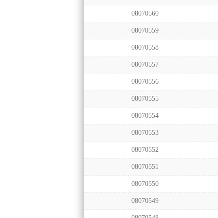
08070560
08070559
08070558
08070557
08070556
08070555
08070554
08070553
08070552
08070551
08070550
08070549
08070548