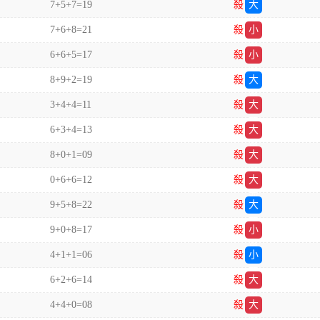
7+5+7=19
殺
大
单
7+6+8=21
殺
小
单
6+6+5=17
殺
小
单
8+9+2=19
殺
大
单
3+4+4=11
殺
大
双
6+3+4=13
殺
大
单
8+0+1=09
殺
大
单
0+6+6=12
殺
大
双
9+5+8=22
殺
大
双
9+0+8=17
殺
小
单
4+1+1=06
殺
小
双
6+2+6=14
殺
大
单
4+4+0=08
殺
大