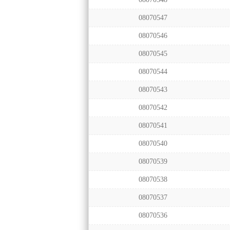
08070547
08070546
08070545
08070544
08070543
08070542
08070541
08070540
08070539
08070538
08070537
08070536