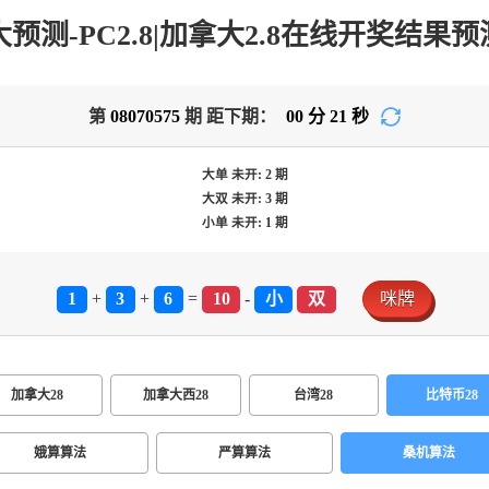
第
08070575
期 距下期：
00
分
21
秒
大单
未开:
2
期
大双
未开:
3
期
小单
未开:
1
期
1
+
3
+
6
=
10
-
小
双
咪牌
加拿大28
加拿大西28
台湾28
比特币28
娥算算法
严算算法
桑机算法